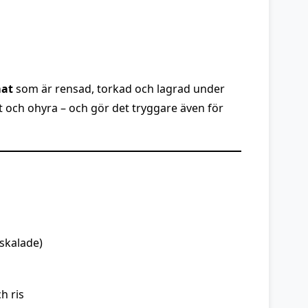
at
som är rensad, torkad och lagrad under
kt och ohyra – och gör det tryggare även för
skalade)
h ris