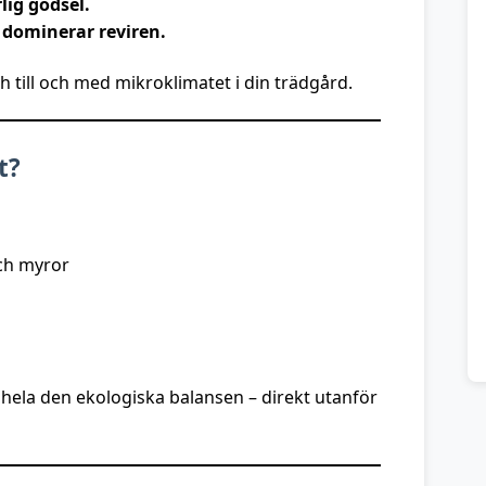
lig gödsel.
 dominerar reviren.
ch till och med mikroklimatet i din trädgård.
t?
och myror
ka hela den ekologiska balansen – direkt utanför