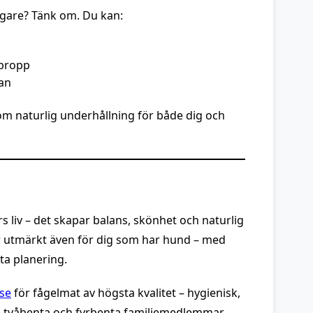
aägare? Tänk om. Du kan:
propp
tan
som naturlig underhållning för både dig och
 liv – det skapar balans, skönhet och naturlig
ar utmärkt även för dig som har hund – med
ta planering.
.se
för fågelmat av högsta kvalitet – hygienisk,
 tvåbenta och fyrbenta familjemedlemmar.