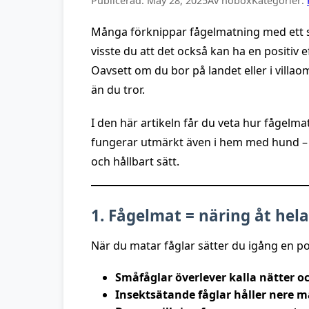
Publicerad:
May 28, 2025
Av nobox
Kategorier:
Många förknippar fågelmatning med ett sä
visste du att det också kan ha en positiv
Oavsett om du bor på landet eller i villa
än du tror.
I den här artikeln får du veta hur fågelmat
fungerar utmärkt även i hem med hund – o
och hållbart sätt.
1. Fågelmat = näring åt hel
När du matar fåglar sätter du igång en po
Småfåglar överlever kalla nätter 
Insektsätande fåglar håller nere m