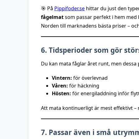
🎯 På
Pippifoder.se
hittar du just den typ
fågelmat
som passar perfekt i hem med b
Norden till marknadens bästa priser – och 
6. Tidsperioder som gör stör
Du kan mata fåglar året runt, men dessa pe
Vintern:
för överlevnad
Våren:
för häckning
Hösten:
för energiladdning inför flytt
Att mata kontinuerligt är mest effektivt –
7. Passar även i små utrym