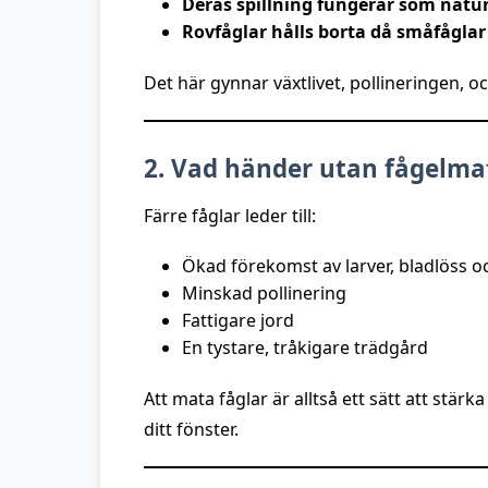
Deras spillning fungerar som natur
Rovfåglar hålls borta då småfåglar
Det här gynnar växtlivet, pollineringen, o
2. Vad händer utan fågelma
Färre fåglar leder till:
Ökad förekomst av larver, bladlöss 
Minskad pollinering
Fattigare jord
En tystare, tråkigare trädgård
Att mata fåglar är alltså ett sätt att stär
ditt fönster.