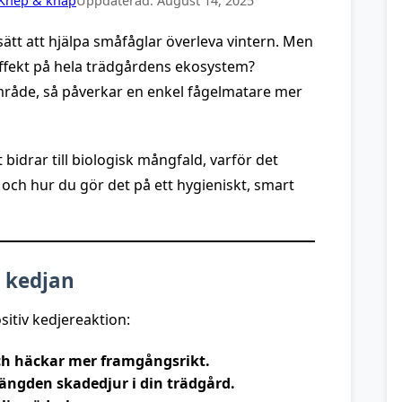
Knep & knåp
Uppdaterad:
August 14, 2025
tt att hjälpa småfåglar överleva vintern. Men
 effekt på hela trädgårdens ekosystem?
område, så påverkar en enkel fågelmatare mer
 bidrar till biologisk mångfald, varför det
ch hur du gör det på ett hygieniskt, smart
a kedjan
sitiv kedjereaktion:
och häckar mer framgångsrikt.
ängden skadedjur i din trädgård.