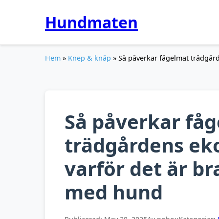
Hundmaten
Hem
»
Knep & knåp
» Så påverkar fågelmat trädgård
Så påverkar få
trädgårdens ek
varför det är br
med hund