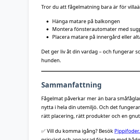
Tror du att fågelmatning bara är för vill
Hänga matare på balkongen
Montera fönsterautomater med sug
Placera matare på innergård eller al
Det ger liv åt din vardag – och fungerar 
hunden.
Sammanfattning
Fågelmat påverkar mer än bara småfåglars
nytta i hela din utemiljö. Och det funger
rätt placering, rätt produkter och en gnut
✅ Vill du komma igång? Besök
Pippifoder
prisvärd och anpassad för hem med både