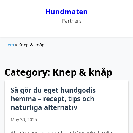
Hundmaten
Partners
Hem
» Knep & knåp
Category:
Knep & knåp
Så gör du eget hundgodis
hemma – recept, tips och
naturliga alternativ
May 30, 2025
Att göra eget hundgodis är både enkelt, roligt