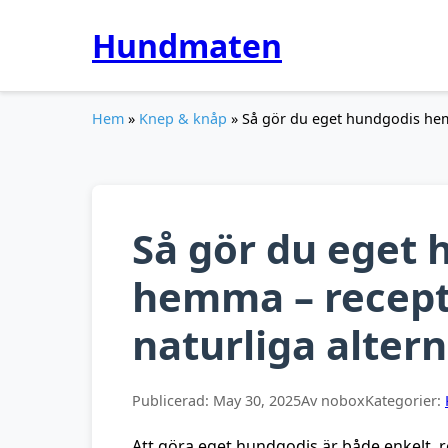
Hundmaten
Hem
»
Knep & knåp
» Så gör du eget hundgodis hemm
Så gör du eget 
hemma – recept,
naturliga altern
Publicerad:
May 30, 2025
Av nobox
Kategorier:
Att göra eget hundgodis är både enkelt, 