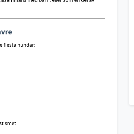
 tillsammans med barn, eller som en del av
avre
e flesta hundar:
ast smet