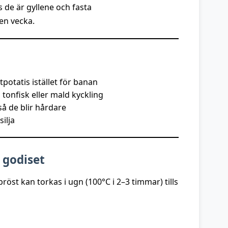
s de är gyllene och fasta
 en vecka.
potatis istället för banan
, tonfisk eller mald kyckling
å de blir hårdare
silja
e godiset
bröst kan torkas i ugn (100°C i 2–3 timmar) tills