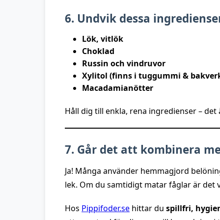
6. Undvik dessa ingredienser 
Lök, vitlök
Choklad
Russin och vindruvor
Xylitol (finns i tuggummi & bakver
Macadamianötter
Håll dig till enkla, rena ingredienser – det ä
7. Går det att kombinera m
Ja! Många använder hemmagjord belöning ut
lek. Om du samtidigt matar fåglar är det vi
Hos
Pippifoder.se
hittar du
spillfri, hygi