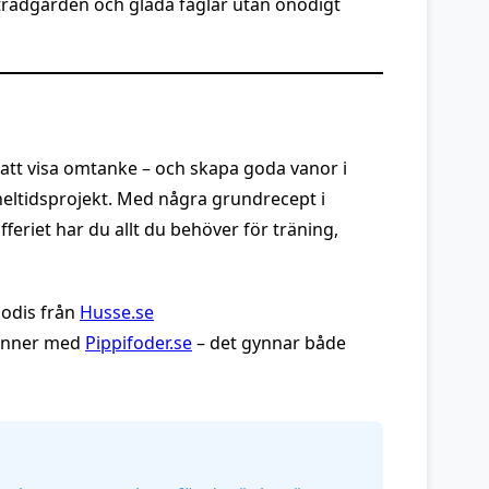
i trädgården och glada fåglar utan onödigt
att visa omtanke – och skapa goda vanor i
heltidsprojekt. Med några grundrecept i
feriet har du allt du behöver för träning,
godis från
Husse.se
vänner med
Pippifoder.se
– det gynnar både