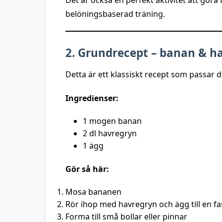
Det är också en perfekt aktivitet att göra
belöningsbaserad träning.
2. Grundrecept – banan & h
Detta är ett klassiskt recept som passar d
Ingredienser:
1 mogen banan
2 dl havregryn
1 ägg
Gör så här:
Mosa bananen
Rör ihop med havregryn och ägg till en f
Forma till små bollar eller pinnar