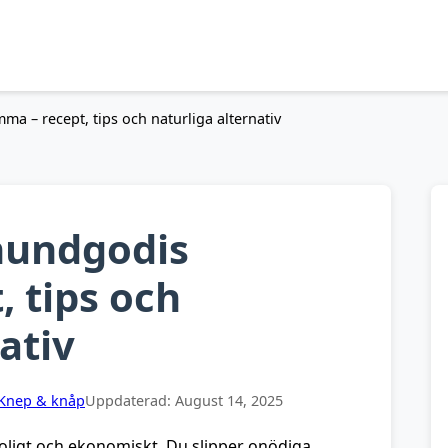
a – recept, tips och naturliga alternativ
hundgodis
 tips och
ativ
Knep & knåp
Uppdaterad:
August 14, 2025
roligt och ekonomiskt. Du slipper onödiga